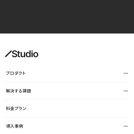
プロダクト
構築
解決する課題
デザインエディタ
CMS
サイト種別から探す
料金プラン
コーポレートサイト
フォーム
SEO
採用サイト
導入事例
運用
サービスサイト