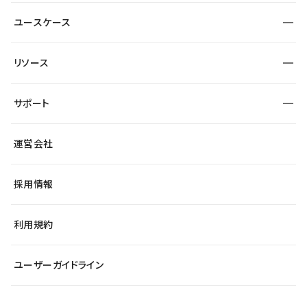
サイト運用
事例インタビュー
業種から探す
ユースケース
セキュリティ
導入企業
宿泊・レジャー
制作会社
ワークスペース
サイト制作事例
エンタメ
リソース
より自在に
大企業・エンタープライズ
自治体
テンプレートを探す
Figma to Studio
スタートアップ
サポート
課題から探す
制作会社を探す
Lottie for Studio
飲食店
マーケターでのLP運用
総合窓口
サイト制作事例
アクセシビリティ
運営会社
小売・EC
よくある質問
サイト導線の変更
ブログ
ヘルプセンター
最新情報
採用情報
システムステータス
Studio Community
学習コンテンツ
利用規約
公式YouTube
全国ワークショップ
ユーザーガイドライン
セミナー