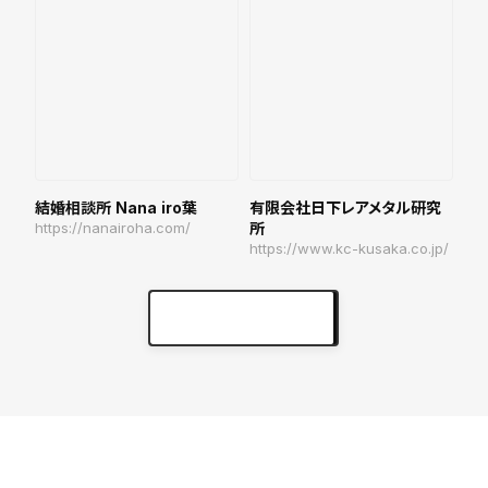
結婚相談所 Nana iro葉
有限会社日下レアメタル研究
https://nanairoha.com/
所
https://www.kc-kusaka.co.jp/
実績をもっと見る
keyboard_arrow_right