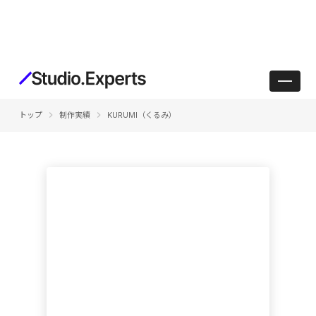
keyboard_arrow_right
keyboard_arrow_right
トップ
制作実績
KURUMI（くるみ）