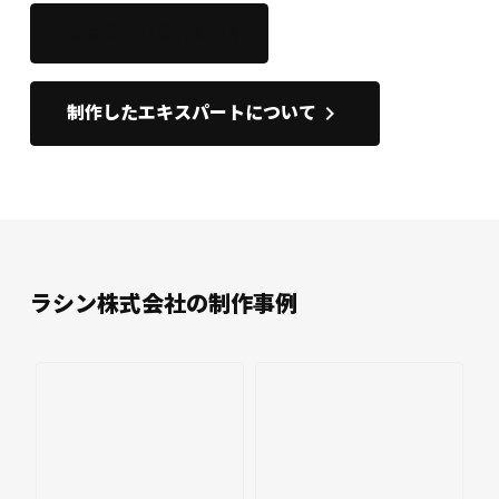
このサイトを開く
open_in_new
keyboard_arrow_right
制作したエキスパートについて
ラシン株式会社の制作事例