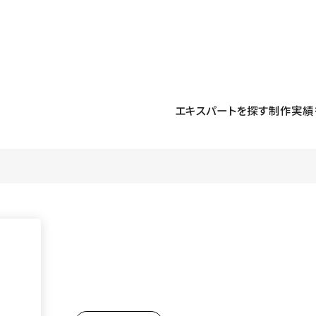
プロダクト
導入事例
解決する課題
料金プラン
運用
より自在に
事例インタビュー
大企業
リソー
お客様からの声をご紹介
エキスパートを探す
制作実績
サイト運用
Figma to Studio
Studio
制作会
導入企業
安心のバックアップや権限管理
デザインを一瞬でWebサイトに
テンプレ
様々な規模・業種の企業が
広告代
セキュリティ
Lottie for Studio
Studi
Studio Showcase
サイトの安全を守る仕組み
より豊かなアニメーション表現
制作事例
スター
Studioサイトギャラリー
ワークスペース
アクセシビリティ
Studio
複数プロジェクトを一括管理
Webサイトをすべての人に
飲食店
ユーザー
Studio
小売・E
Web制
Studio
ブログを
What'
最新情報