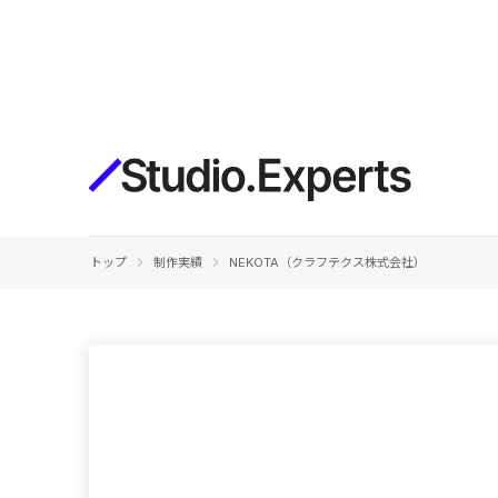
構築
デザインエディタ
コードを書かずにデザイン自体を自
在に
CMS
keyboard_arrow_right
keyboard_arrow_right
トップ
制作実績
NEKOTA（クラフテクス株式会社）
柔軟なコンテンツ管理システム
フォーム
フォーム設置もノーコードで完結
SEO
検索エンジン向けの設定項目も充実