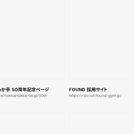
っか亭 50周年記念ページ
FOUND 採用サイト
ww.hokkahokka-tei.jp/50th
https://recruit.found-gym.jp/