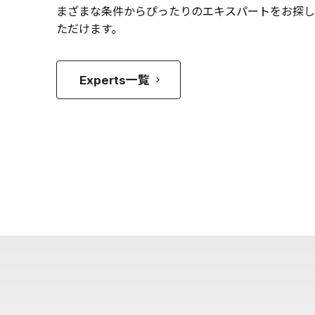
まざまな条件からぴったりのエキスパートをお探し
ただけます。
Experts一覧
keyboard_arrow_right