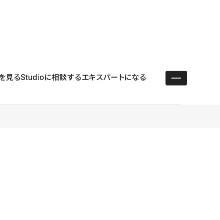
ユースケース
リソース
サポート
ログイン ／ 新規登録
・エンタープライズ
ス
相談窓口
学習コンテンツ
目的に沿ったサポートコンテンツを探す
を見る
Studioに相談する
エキスパートになる
 Store
Studio Academy
社
よくある質問
ートから始める
公式YouTubeの動画で学ぶ
採用
導入にあたってよくある質問を探す
理店・コンサル
o Showcase
全国ワークショップ
ヘルプセンター
を見る
基本操作を学ぶイベントを探す
トアップ
操作や機能に関するマニュアルを探す
 Community
セミナー
システムステータス
同士で繋がり知見を深める
技術向上に役立つイベントを探す
不具合・障害情報を確認する
 Experts
C
作会社を探す
 Blog
見る
s New
を確認する