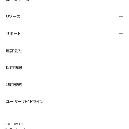
セキュリティ
導入企業
宿泊・レジャー
制作会社
ワークスペース
サイト制作事例
エンタメ
リソース
より自在に
大企業・エンタープライズ
自治体
テンプレートを探す
Figma to Studio
スタートアップ
サポート
課題から探す
制作会社を探す
Lottie for Studio
飲食店
マーケターでのLP運用
総合窓口
サイト制作事例
アクセシビリティ
運営会社
小売・EC
よくある質問
サイト導線の変更
ブログ
ヘルプセンター
最新情報
採用情報
システムステータス
Studio Community
学習コンテンツ
利用規約
公式YouTube
全国ワークショップ
ユーザーガイドライン
セミナー
FOLLOW US