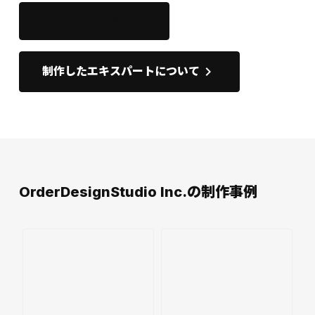
このサイトを開く
open_in_new
keyboard_arrow_right
制作したエキスパートについて
OrderDesignStudio Inc.の制作事例