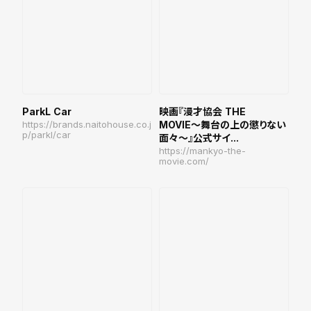
ParkL Car
映画『漫才協会 THE
https://brands.naitohouse.co.j
MOVIE〜舞台の上の懲りない
p/parkl/car
面々〜』公式サイ...
https://mankyo-the-
movie.com/