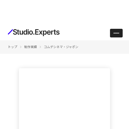
keyboard_arrow_right
keyboard_arrow_right
トップ
制作実績
コムデシネマ・ジャポン