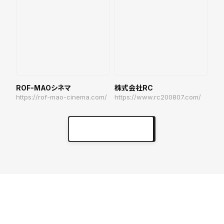
ROF-MAOシネマ
株式会社RC
https://rof-mao-cinema.com/
https://www.rc200807.com/
実績をもっと見る
keyboard_arrow_right