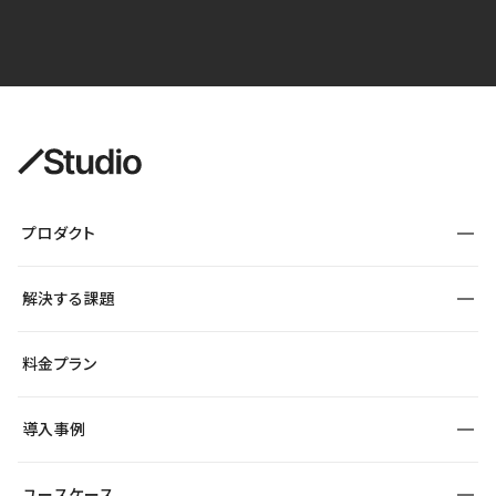
プロダクト
構築
解決する課題
デザインエディタ
CMS
サイト種別から探す
料金プラン
コーポレートサイト
フォーム
SEO
採用サイト
導入事例
運用
サービスサイト
サイト運用
事例インタビュー
業種から探す
ユースケース