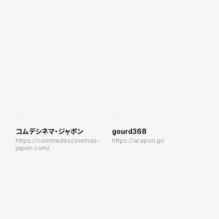
コムデシネマ・ジャポン
gourd368
https://commedescinemas-
https://arapon.jp/
japon.com/