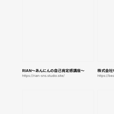
RIAN〜あんにんの自己肯定感講座〜
株式会社V
https://rian-sns.studio.site/
https://be