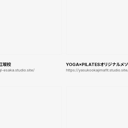
江坂校
YOGA×PILATESオリジナルメ
gl-esaka.studio.site/
https://yasukookajimafit.studio.site