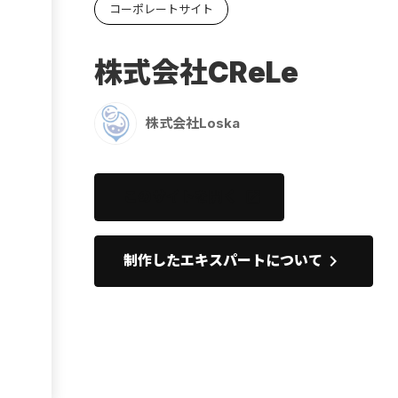
コーポレートサイト
Ebook
お役立ち
株式会社CReLe
株式会社Loska
このサイトを開く
open_in_new
keyboard_arrow_right
制作したエキスパートについて