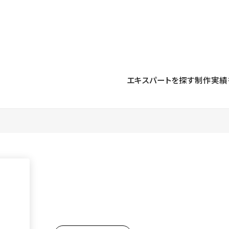
プロダクト
導入事例
解決する課題
料金プラン
運用
より自在に
事例インタビュー
大企業
リソー
お客様からの声をご紹介
エキスパートを探す
制作実績
サイト運用
Figma to Studio
Studio
制作会
導入企業
安心のバックアップや権限管理
デザインを一瞬でWebサイトに
テンプレ
様々な規模・業種の企業が
広告代
セキュリティ
Lottie for Studio
Studi
Studio Showcase
サイトの安全を守る仕組み
より豊かなアニメーション表現
制作事例
スター
Studioサイトギャラリー
ワークスペース
アクセシビリティ
Studio
複数プロジェクトを一括管理
Webサイトをすべての人に
飲食店
ユーザー
Studio
小売・E
Web制
Studio
ブログを
What'
最新情報