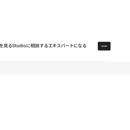
ユースケース
リソース
サポート
ログイン ／ 新規登録
・エンタープライズ
ス
相談窓口
学習コンテンツ
目的に沿ったサポートコンテンツを探す
を見る
Studioに相談する
エキスパートになる
 Store
Studio Academy
社
よくある質問
ートから始める
公式YouTubeの動画で学ぶ
採用
導入にあたってよくある質問を探す
理店・コンサル
o Showcase
全国ワークショップ
ヘルプセンター
を見る
基本操作を学ぶイベントを探す
トアップ
操作や機能に関するマニュアルを探す
 Community
セミナー
システムステータス
同士で繋がり知見を深める
技術向上に役立つイベントを探す
不具合・障害情報を確認する
 Experts
C
作会社を探す
 Blog
見る
s New
を確認する