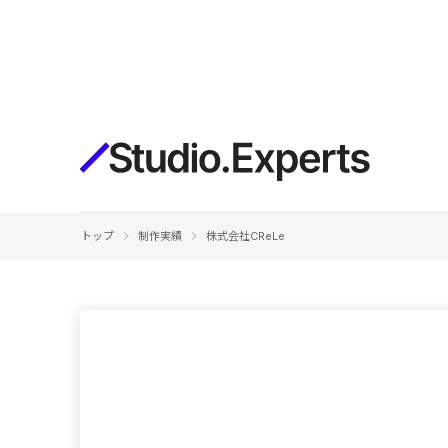
構築
デザインエディタ
コードを書かずにデザイン自体を自
在に
CMS
keyboard_arrow_right
keyboard_arrow_right
トップ
制作実績
株式会社CReLe
柔軟なコンテンツ管理システム
フォーム
フォーム設置もノーコードで完結
SEO
検索エンジン向けの設定項目も充実