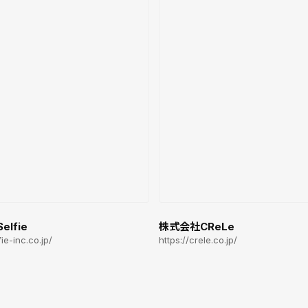
lfie
株式会社CReLe
fie-inc.co.jp/
https://crele.co.jp/