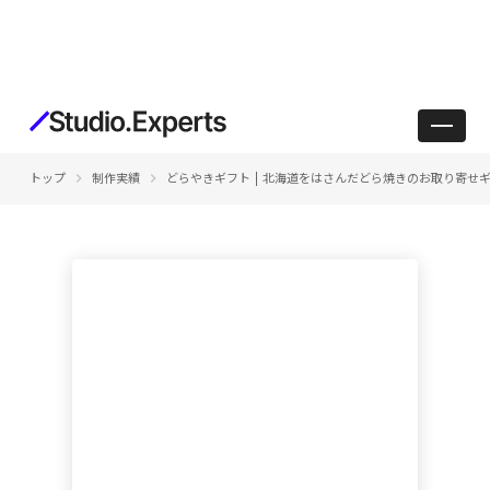
keyboard_arrow_right
keyboard_arrow_right
トップ
制作実績
どらやきギフト | 北海道をはさんだどら焼きのお取り寄せ