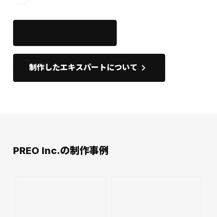
このサイトを開く
open_in_new
keyboard_arrow_right
制作したエキスパートについて
PREO Inc.の制作事例