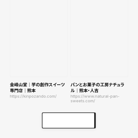
金峰山堂｜芋の創作スイーツ
パンとお菓子の工房ナチュラ
専門店｜熊本
ル｜熊本・人吉
https://kinpozando.com/
https://www.natural-pan-
sweets.com/
実績をもっと見る
keyboard_arrow_right