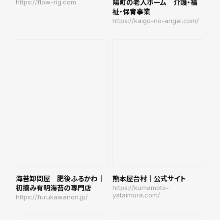
https://flow-rig.com
陽町の老人ホーム 介護・福
祉・保育事業
https://kaigo-no-angel.com/
海苔卸問屋 肥後ふるかわ｜
熊本屋台村｜公式サイト
初摘み有明海苔の専門店
https://kumamoto-
yataimura.com/
https://furukawanori.jp/