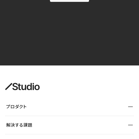
プロダクト
構築
解決する課題
デザインエディタ
CMS
サイト種別から探す