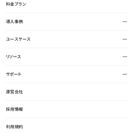
料金プラン
コーポレートサイト
フォーム
SEO
採用サイト
導入事例
運用
サービスサイト
サイト運用
事例インタビュー
業種から探す
ユースケース
セキュリティ
導入企業
宿泊・レジャー
制作会社
ワークスペース
サイト制作事例
エンタメ
リソース
より自在に
大企業・エンタープライズ
自治体
テンプレートを探す
Figma to Studio
スタートアップ
サポート
課題から探す
制作会社を探す
Lottie for Studio
飲食店
マーケターでのLP運用
総合窓口
サイト制作事例
アクセシビリティ
運営会社
小売・EC
よくある質問
サイト導線の変更
ブログ
ヘルプセンター
最新情報
採用情報
システムステータス
Studio Community
学習コンテンツ
利用規約