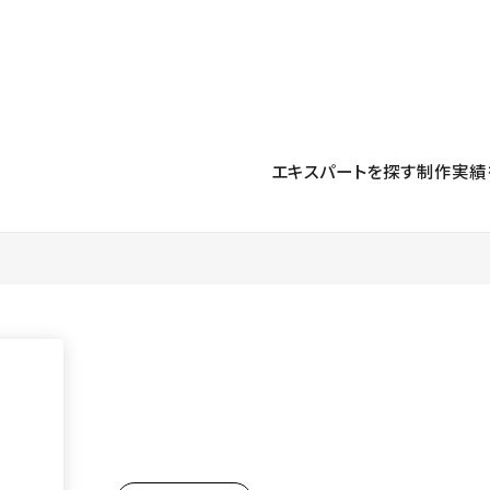
プロダクト
導入事例
解決する課題
料金プラン
運用
より自在に
事例インタビュー
大企業
リソー
お客様からの声をご紹介
エキスパートを探す
制作実績
サイト運用
Figma to Studio
Studio
制作会
導入企業
安心のバックアップや権限管理
デザインを一瞬でWebサイトに
テンプレ
様々な規模・業種の企業が
広告代
セキュリティ
Lottie for Studio
Studi
Studio Showcase
サイトの安全を守る仕組み
より豊かなアニメーション表現
制作事例
スター
Studioサイトギャラリー
ワークスペース
アクセシビリティ
Studio
複数プロジェクトを一括管理
Webサイトをすべての人に
飲食店
ユーザー
Studio
小売・E
Web制
Studio
ブログを
What'
最新情報