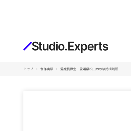
構築
デザインエディタ
コードを書かずにデザイン自体を自
在に
CMS
keyboard_arrow_right
keyboard_arrow_right
トップ
制作実績
愛媛良縁会｜愛媛県松山市の結婚相談所
柔軟なコンテンツ管理システム
フォーム
フォーム設置もノーコードで完結
SEO
検索エンジン向けの設定項目も充実