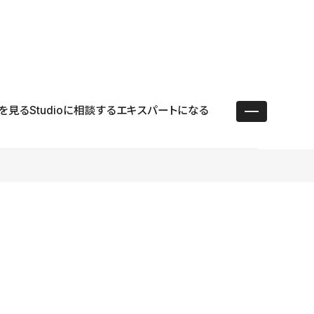
ユースケース
リソース
サポート
ログイン ／ 新規登録
・エンタープライズ
ス
相談窓口
学習コンテンツ
目的に沿ったサポートコンテンツを探す
を見る
Studioに相談する
エキスパートになる
 Store
Studio Academy
社
よくある質問
ートから始める
公式YouTubeの動画で学ぶ
採用
導入にあたってよくある質問を探す
理店・コンサル
o Showcase
全国ワークショップ
ヘルプセンター
を見る
基本操作を学ぶイベントを探す
トアップ
操作や機能に関するマニュアルを探す
 Community
セミナー
システムステータス
同士で繋がり知見を深める
技術向上に役立つイベントを探す
不具合・障害情報を確認する
 Experts
C
作会社を探す
 Blog
見る
s New
を確認する