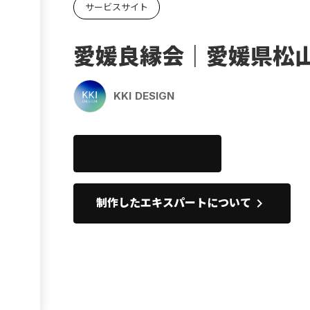
サービスサイト
Ebook
お役立ち
愛媛良縁会｜愛媛県松
KKI DESIGN
このサイトを開く
open_in_new
keyboard_arrow_right
制作したエキスパートについて