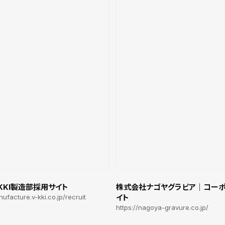
KKI製造部採用サイト
株式会社ナゴヤグラビア｜コー
nufacture.v-kki.co.jp/recruit
イト
https://nagoya-gravure.co.jp/