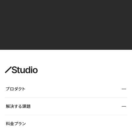
プロダクト
構築
解決する課題
デザインエディタ
CMS
サイト種別から探す
料金プラン
コーポレートサイト
フォーム