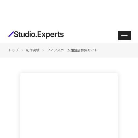
keyboard_arrow_right
keyboard_arrow_right
トップ
制作実績
フィアスホーム加盟店募集サイト