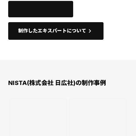
このサイトを開く
open_in_new
keyboard_arrow_right
制作したエキスパートについて
NISTA(株式会社 日広社)の制作事例