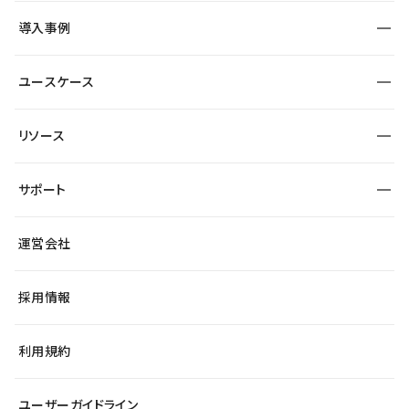
SEO
採用サイト
導入事例
運用
サービスサイト
サイト運用
事例インタビュー
業種から探す
ユースケース
セキュリティ
導入企業
宿泊・レジャー
制作会社
ワークスペース
サイト制作事例
エンタメ
リソース
より自在に
大企業・エンタープライズ
自治体
テンプレートを探す
Figma to Studio
スタートアップ
サポート
課題から探す
制作会社を探す
Lottie for Studio
飲食店
マーケターでのLP運用
総合窓口
サイト制作事例
アクセシビリティ
運営会社
小売・EC
よくある質問
サイト導線の変更
ブログ
ヘルプセンター
最新情報
採用情報
システムステータス
Studio Community
学習コンテンツ
利用規約
公式YouTube
全国ワークショップ
ユーザーガイドライン