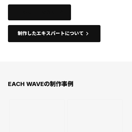
このサイトを開く
open_in_new
keyboard_arrow_right
制作したエキスパートについて
EACH WAVEの制作事例