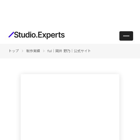
keyboard_arrow_right
keyboard_arrow_right
トップ
制作実績
ful｜岡井 野乃｜公式サイト