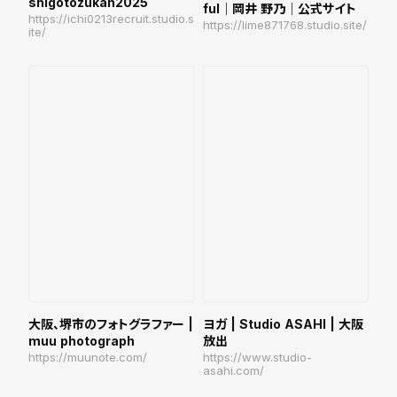
shigotozukan2025
ful｜岡井 野乃｜公式サイト
https://ichi0213recruit.studio.s
https://lime871768.studio.site/
ite/
大阪、堺市のフォトグラファー |
ヨガ | Studio ASAHI | 大阪
muu photograph
放出
https://muunote.com/
https://www.studio-
asahi.com/