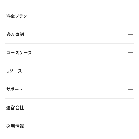
デザインエディタ
CMS
サイト種別から探す
料金プラン
コーポレートサイト
フォーム
SEO
採用サイト
導入事例
運用
サービスサイト
サイト運用
事例インタビュー
業種から探す
ユースケース
セキュリティ
導入企業
宿泊・レジャー
制作会社
ワークスペース
サイト制作事例
エンタメ
リソース
より自在に
大企業・エンタープライズ
自治体
テンプレートを探す
Figma to Studio
スタートアップ
サポート
課題から探す
制作会社を探す
Lottie for Studio
飲食店
マーケターでのLP運用
総合窓口
サイト制作事例
アクセシビリティ
運営会社
小売・EC
よくある質問
サイト導線の変更
ブログ
ヘルプセンター
最新情報
採用情報
システムステータス
Studio Community