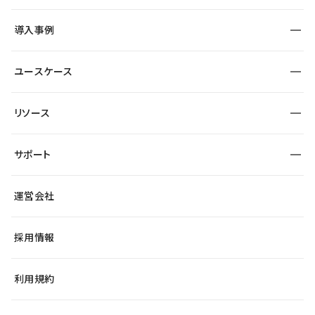
SEO
採用サイト
導入事例
運用
サービスサイト
サイト運用
事例インタビュー
業種から探す
ユースケース
セキュリティ
導入企業
宿泊・レジャー
制作会社
ワークスペース
サイト制作事例
エンタメ
リソース
より自在に
大企業・エンタープライズ
自治体
テンプレートを探す
Figma to Studio
スタートアップ
サポート
課題から探す
制作会社を探す
Lottie for Studio
飲食店
マーケターでのLP運用
総合窓口
サイト制作事例
アクセシビリティ
運営会社
小売・EC
よくある質問
サイト導線の変更
ブログ
ヘルプセンター
最新情報
採用情報
システムステータス
Studio Community
学習コンテンツ
利用規約
公式YouTube