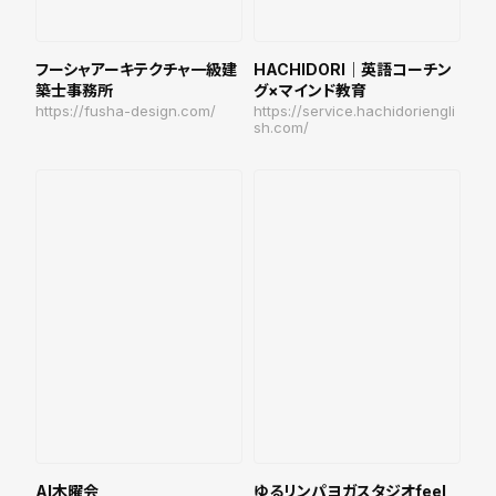
フーシャアーキテクチャ一級建
HACHIDORI｜英語コーチン
築士事務所
グ×マインド教育
https://fusha-design.com/
https://service.hachidoriengli
sh.com/
AI木曜会
ゆるリンパヨガスタジオfeel