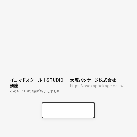
イコマドスクール｜STUDIO
大阪パッケージ株式会社
講座
https://osakapackage.co.jp/
このサイトは公開が終了しました
実績をもっと見る
keyboard_arrow_right