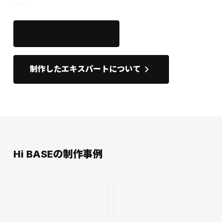
このサイトを開く
open_in_new
keyboard_arrow_right
制作したエキスパートについて
Hi BASEの制作事例