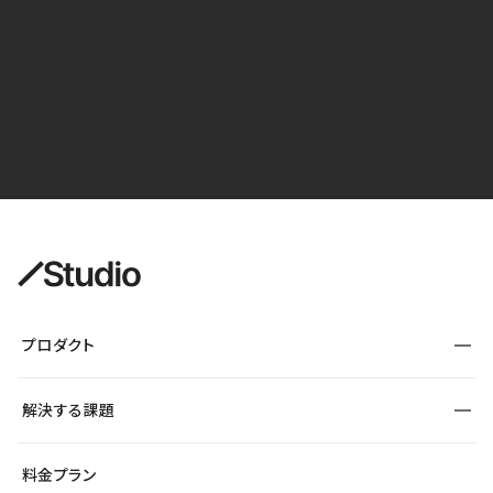
プロダクト
構築
解決する課題
デザインエディタ
CMS
サイト種別から探す
料金プラン
コーポレートサイト
フォーム