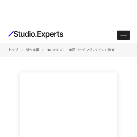
keyboard_arrow_right
keyboard_arrow_right
トップ
制作実績
HACHIDORI｜英語コーチング×マインド教育