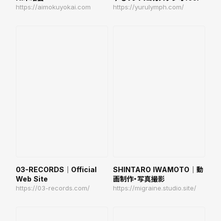
https://aimokuyokai.com
https://yurulymph.com/
03-RECORDS｜Official
SHINTARO IWAMOTO｜動
Web Site
画制作・写真撮影
https://03-records.com/
https://migraine.studio.site/