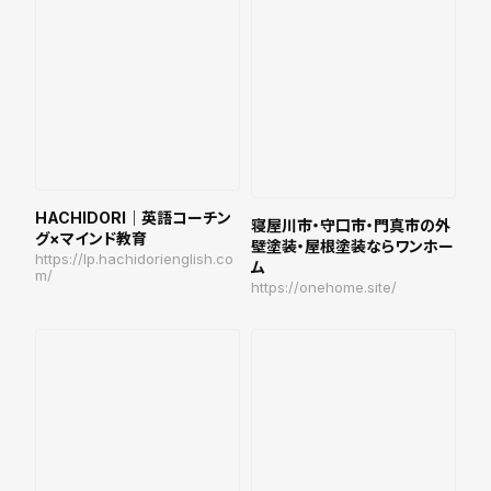
HACHIDORI｜英語コーチン
寝屋川市・守口市・門真市の外
グ×マインド教育
壁塗装・屋根塗装ならワンホー
https://lp.hachidorienglish.co
ム
m/
https://onehome.site/