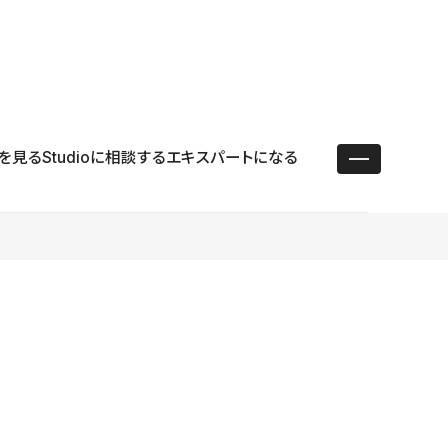
ユースケース
リソース
サポート
ログイン ／ 新規登録
・エンタープライズ
ス
相談窓口
学習コンテンツ
目的に沿ったサポートコンテンツを探す
を見る
Studioに相談する
エキスパートになる
 Store
Studio Academy
社
よくある質問
ートから始める
公式YouTubeの動画で学ぶ
採用
導入にあたってよくある質問を探す
理店・コンサル
o Showcase
全国ワークショップ
ヘルプセンター
を見る
基本操作を学ぶイベントを探す
トアップ
操作や機能に関するマニュアルを探す
 Community
セミナー
システムステータス
同士で繋がり知見を深める
技術向上に役立つイベントを探す
不具合・障害情報を確認する
 Experts
C
作会社を探す
 Blog
見る
s New
を確認する