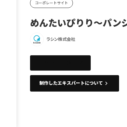
コーポレートサイト
Ebook
お役立ち
めんたいぴりり～パン
ラシン株式会社
このサイトを開く
open_in_new
keyboard_arrow_right
制作したエキスパートについて