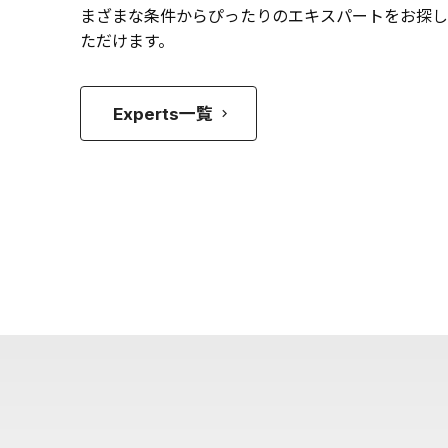
まざまな条件からぴったりのエキスパートをお探し
ただけます。
Experts一覧
keyboard_arrow_right