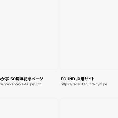
っか亭 50周年記念ページ
FOUND 採用サイト
ww.hokkahokka-tei.jp/50th
https://recruit.found-gym.jp/