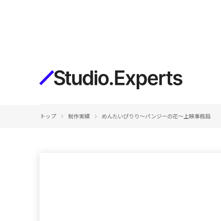
構築
デザインエディタ
コードを書かずにデザイン自体を自
在に
CMS
keyboard_arrow_right
keyboard_arrow_right
トップ
制作実績
めんたいぴりり～パンジーの花〜上映事務局
柔軟なコンテンツ管理システム
フォーム
フォーム設置もノーコードで完結
SEO
検索エンジン向けの設定項目も充実