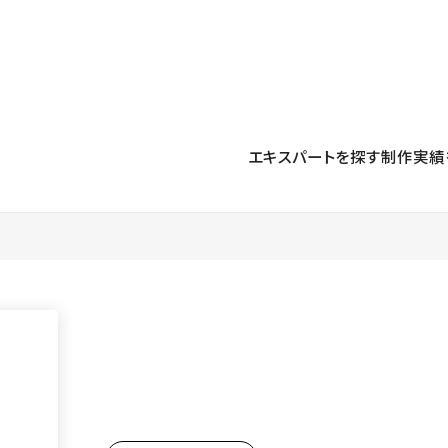
プロダクト
導入事例
解決する課題
料金プラン
運用
より自在に
事例インタビュー
大企業
リソー
お客様からの声をご紹介
エキスパートを探す
制作実績
サイト運用
Figma to Studio
Studio
制作会
導入企業
安心のバックアップや権限管理
デザインを一瞬でWebサイトに
テンプレ
様々な規模・業種の企業が
広告代
セキュリティ
Lottie for Studio
Studi
Studio Showcase
サイトの安全を守る仕組み
より豊かなアニメーション表現
制作事例
スター
Studioサイトギャラリー
ワークスペース
アクセシビリティ
Studio
複数プロジェクトを一括管理
Webサイトをすべての人に
飲食店
ユーザー
Studio
小売・E
Web制
Studio
ブログを
What'
最新情報