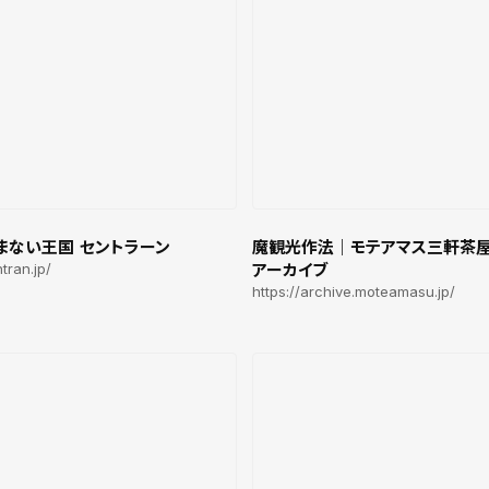
まない王国 セントラーン
魔観光作法｜モテアマス三軒茶
ntran.jp/
アーカイブ
https://archive.moteamasu.jp/