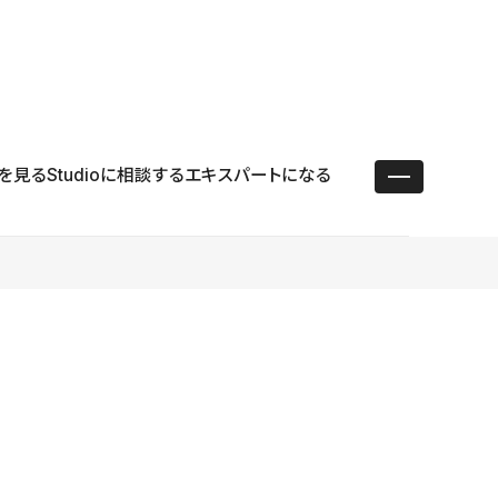
ユースケース
リソース
サポート
ログイン ／ 新規登録
・エンタープライズ
ス
相談窓口
学習コンテンツ
目的に沿ったサポートコンテンツを探す
を見る
Studioに相談する
エキスパートになる
 Store
Studio Academy
社
よくある質問
ートから始める
公式YouTubeの動画で学ぶ
採用
導入にあたってよくある質問を探す
理店・コンサル
o Showcase
全国ワークショップ
ヘルプセンター
を見る
基本操作を学ぶイベントを探す
トアップ
操作や機能に関するマニュアルを探す
 Community
セミナー
システムステータス
同士で繋がり知見を深める
技術向上に役立つイベントを探す
不具合・障害情報を確認する
 Experts
C
作会社を探す
 Blog
見る
s New
を確認する