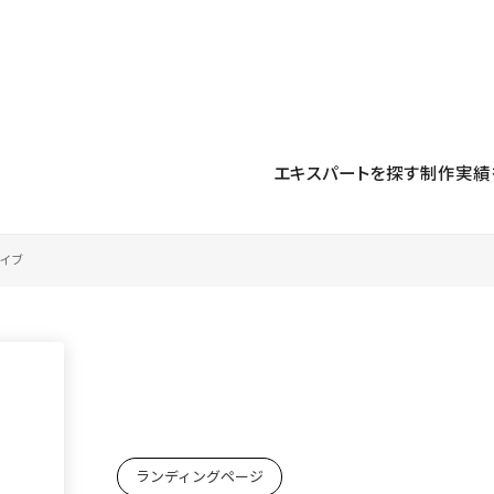
プロダクト
導入事例
解決する課題
料金プラン
運用
より自在に
事例インタビュー
大企業
リソー
お客様からの声をご紹介
エキスパートを探す
制作実績
サイト運用
Figma to Studio
Studio
制作会
導入企業
安心のバックアップや権限管理
デザインを一瞬でWebサイトに
テンプレ
様々な規模・業種の企業が
広告代
セキュリティ
Lottie for Studio
Studi
Studio Showcase
サイトの安全を守る仕組み
より豊かなアニメーション表現
制作事例
イブ
スター
Studioサイトギャラリー
ワークスペース
アクセシビリティ
Studio
複数プロジェクトを一括管理
Webサイトをすべての人に
飲食店
ユーザー
Studio
小売・E
Web制
Studio
ブログを
What'
ランディングページ
最新情報