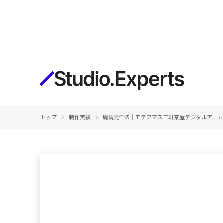
構築
デザインエディタ
コードを書かずにデザイン自体を自
在に
CMS
keyboard_arrow_right
keyboard_arrow_right
トップ
制作実績
魔観光作法｜モテアマス三軒茶屋デジタルアーカ
柔軟なコンテンツ管理システム
フォーム
フォーム設置もノーコードで完結
SEO
検索エンジン向けの設定項目も充実