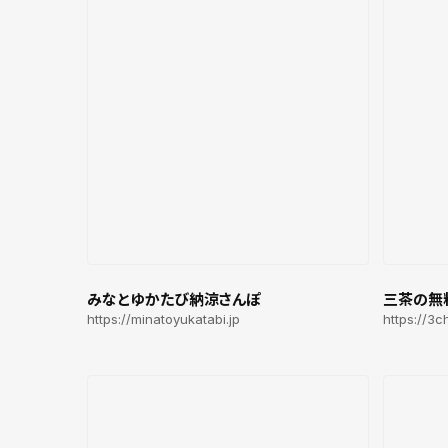
みなとゆかたび納涼さんぽ
三茶の無
https://minatoyukatabi.jp
https://3c