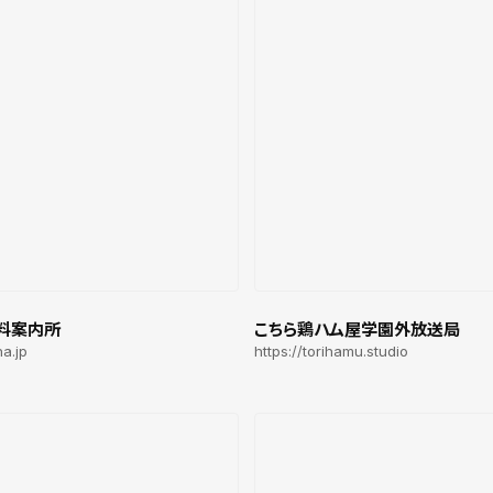
料案内所
こちら鶏ハム屋学園外放送局
ha.jp
https://torihamu.studio