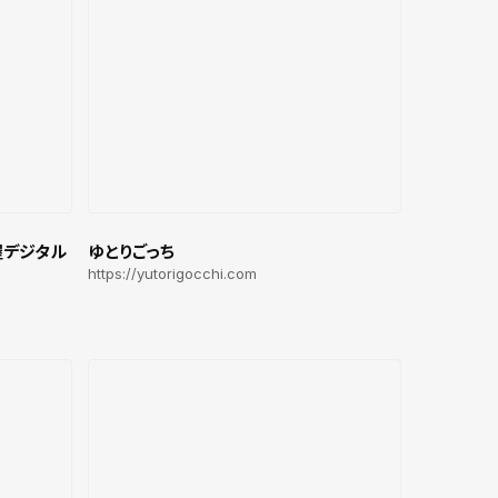
屋デジタル
ゆとりごっち
https://yutorigocchi.com