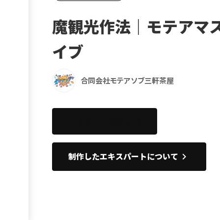
Ebook
魔観光作法｜モテアマ
お役立ち
イブ
合同会社モテアソブ三軒茶屋
このサイトを開く
open_in_new
keyboard_arrow_right
制作したエキスパートについて