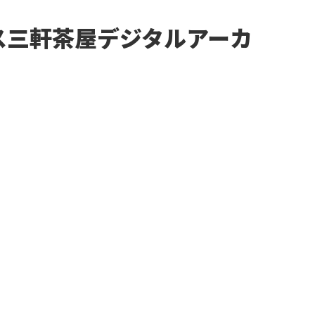
ス三軒茶屋デジタルアーカ
資料をダウンロードする