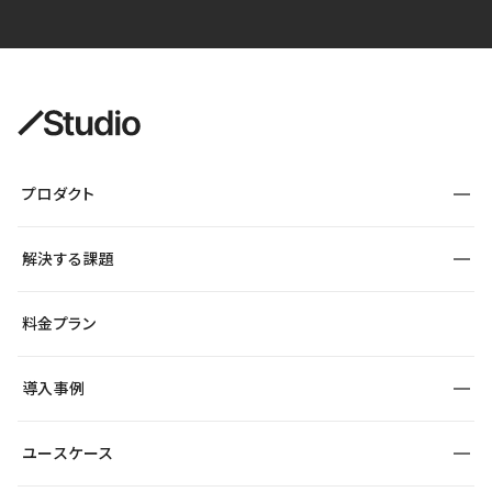
プロダクト
構築
解決する課題
デザインエディタ
CMS
サイト種別から探す
料金プラン
コーポレートサイト
フォーム
SEO
採用サイト
導入事例
運用
サービスサイト
サイト運用
事例インタビュー
業種から探す
ユースケース
セキュリティ
導入企業
宿泊・レジャー