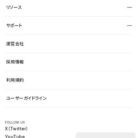
制作会社
ワークスペース
サイト制作事例
エンタメ
リソース
より自在に
大企業・エンタープライズ
自治体
テンプレートを探す
Figma to Studio
スタートアップ
サポート
課題から探す
制作会社を探す
Lottie for Studio
飲食店
マーケターでのLP運用
総合窓口
サイト制作事例
アクセシビリティ
運営会社
小売・EC
よくある質問
サイト導線の変更
ブログ
ヘルプセンター
最新情報
採用情報
システムステータス
Studio Community
学習コンテンツ
利用規約
公式YouTube
全国ワークショップ
ユーザーガイドライン
セミナー
FOLLOW US
X（Twitter）
YouTube