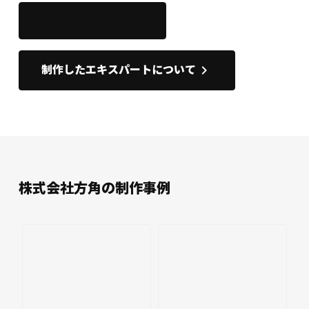
このサイトを開く
open_in_new
keyboard_arrow_right
制作したエキスパートについて
株式会社方角の制作事例