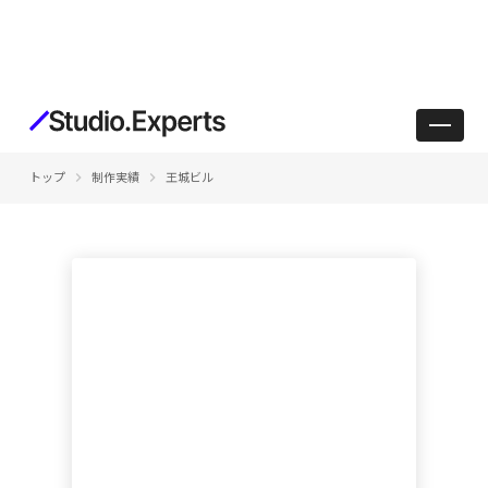
keyboard_arrow_right
keyboard_arrow_right
トップ
制作実績
王城ビル