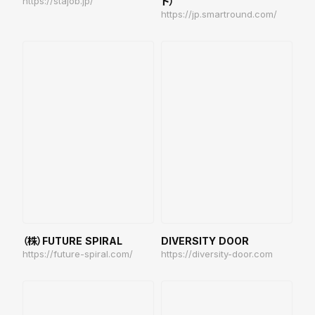
https://stajob.jp/
ド）
https://jp.smartround.com/
（株）FUTURE SPIRAL
DIVERSITY DOOR
https://future-spiral.com/
https://diversity-door.com