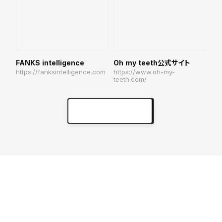
FANKS intelligence
Oh my teeth公式サイト
https://fanksintelligence.com
https://www.oh-my-
teeth.com/
実績をもっと見る
keyboard_arrow_right