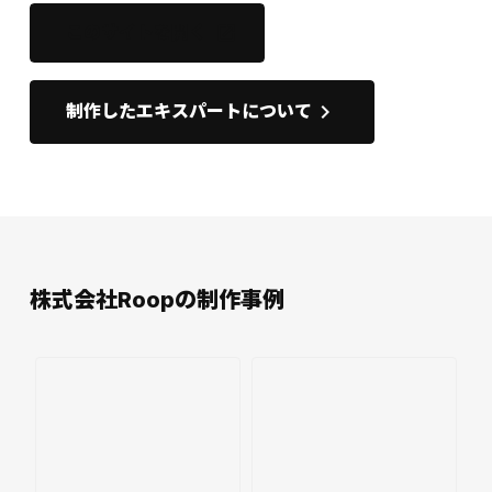
このサイトを開く
open_in_new
keyboard_arrow_right
制作したエキスパートについて
株式会社Roopの制作事例