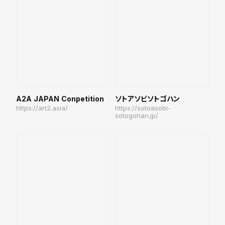
A2A JAPAN Conpetition
ソトアソビソトゴハン
https://art2.asia/
https://sotoasobi-
sotogohan.jp/