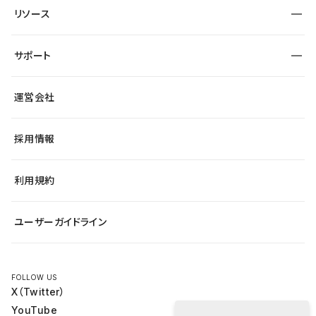
制作会社
ワークスペース
サイト制作事例
エンタメ
リソース
より自在に
大企業・エンタープライズ
自治体
テンプレートを探す
Figma to Studio
スタートアップ
サポート
課題から探す
制作会社を探す
Lottie for Studio
飲食店
マーケターでのLP運用
総合窓口
サイト制作事例
アクセシビリティ
運営会社
小売・EC
よくある質問
サイト導線の変更
ブログ
ヘルプセンター
最新情報
採用情報
システムステータス
Studio Community
学習コンテンツ
利用規約
公式YouTube
全国ワークショップ
ユーザーガイドライン
セミナー
FOLLOW US
X（Twitter）
YouTube