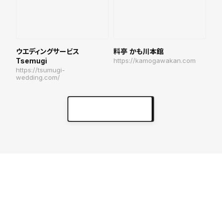
ウエディングサービス
料亭 かも川本館
Tsemugi
https://kamogawakan.com
https://tsumugi-
wedding.com/
実績をもっと見る
keyboard_arrow_right