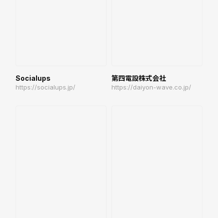
Socialups
第四電設株式会社
https://socialups.jp/
https://daiyon-wave.co.jp/