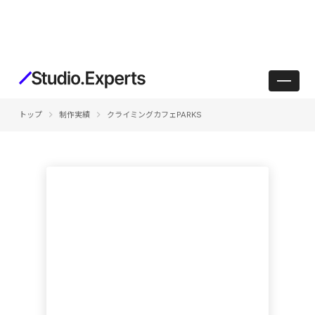
keyboard_arrow_right
keyboard_arrow_right
トップ
制作実績
クライミングカフェPARKS