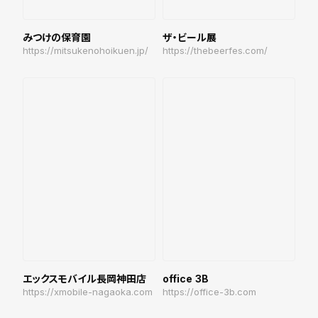
みつけの保育園
ザ・ビール展
https://mitsukenohoikuen.jp/
https://thebeerfes.com/
エックスモバイル長岡神田店
office 3B
https://xmobile-nagaoka.com
https://office-3b.com