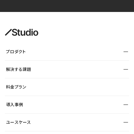
プロダクト
構築
解決する課題
デザインエディタ
CMS
サイト種別から探す
料金プラン
コーポレートサイト
フォーム
SEO
採用サイト
導入事例
運用
サービスサイト
サイト運用
事例インタビュー
業種から探す
ユースケース
セキュリティ
導入企業
宿泊・レジャー