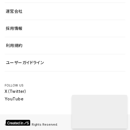
飲食店
マーケターでのLP運用
総合窓口
サイト制作事例
アクセシビリティ
運営会社
小売・EC
よくある質問
サイト導線の変更
ブログ
ヘルプセンター
最新情報
採用情報
システムステータス
Studio Community
学習コンテンツ
利用規約
公式YouTube
全国ワークショップ
ユーザーガイドライン
セミナー
FOLLOW US
X（Twitter）
YouTube
English
© Studio Inc. All Rights Reserved.