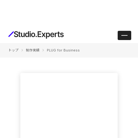
keyboard_arrow_right
keyboard_arrow_right
トップ
制作実績
PLUG for Business