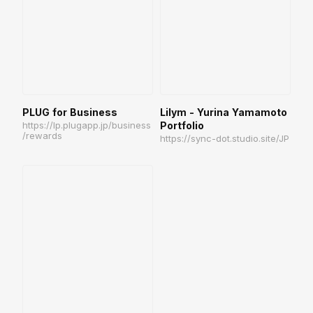
PLUG for Business
Lilym - Yurina Yamamoto
https://lp.plugapp.jp/business
Portfolio
/rewards
https://sync-dot.studio.site/JP