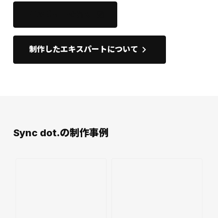
このサイトを開く
open_in_new
keyboard_arrow_right
制作したエキスパートについて
Sync dot.の制作事例