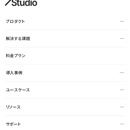
プロダクト
構築
解決する課題
デザインエディタ
CMS
サイト種別から探す
料金プラン
コーポレートサイト
フォーム
SEO
採用サイト
導入事例
運用
サービスサイト
サイト運用
事例インタビュー
業種から探す
ユースケース
セキュリティ
導入企業
宿泊・レジャー
制作会社
ワークスペース
サイト制作事例
エンタメ
リソース
より自在に
大企業・エンタープライズ
自治体
テンプレートを探す
Figma to Studio
スタートアップ
サポート
課題から探す
制作会社を探す
Lottie for Studio