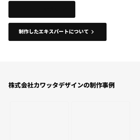
このサイトを開く
open_in_new
keyboard_arrow_right
制作したエキスパートについて
株式会社カワッタデザインの制作事例