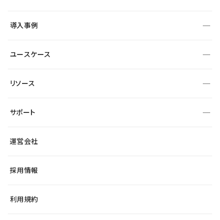
コーポレートサイト
フォーム
SEO
採用サイト
導入事例
運用
サービスサイト
サイト運用
事例インタビュー
業種から探す
ユースケース
セキュリティ
導入企業
宿泊・レジャー
制作会社
ワークスペース
サイト制作事例
エンタメ
リソース
より自在に
大企業・エンタープライズ
自治体
テンプレートを探す
Figma to Studio
スタートアップ
サポート
課題から探す
制作会社を探す
Lottie for Studio
飲食店
マーケターでのLP運用
総合窓口
サイト制作事例
アクセシビリティ
運営会社
小売・EC
よくある質問
サイト導線の変更
ブログ
ヘルプセンター
最新情報
採用情報
システムステータス
Studio Community
学習コンテンツ
利用規約
公式YouTube