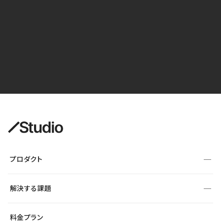
プロダクト
構築
解決する課題
デザインエディタ
CMS
サイト種別から探す
料金プラン