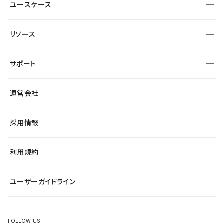
業種から探す
ユースケース
セキュリティ
導入企業
宿泊・レジャー
制作会社
ワークスペース
サイト制作事例
エンタメ
リソース
より自在に
大企業・エンタープライズ
自治体
テンプレートを探す
Figma to Studio
スタートアップ
サポート
課題から探す
制作会社を探す
Lottie for Studio
飲食店
マーケターでのLP運用
総合窓口
サイト制作事例
アクセシビリティ
運営会社
小売・EC
よくある質問
サイト導線の変更
ブログ
ヘルプセンター
最新情報
採用情報
システムステータス
Studio Community
学習コンテンツ
利用規約
公式YouTube
全国ワークショップ
ユーザーガイドライン
セミナー
FOLLOW US