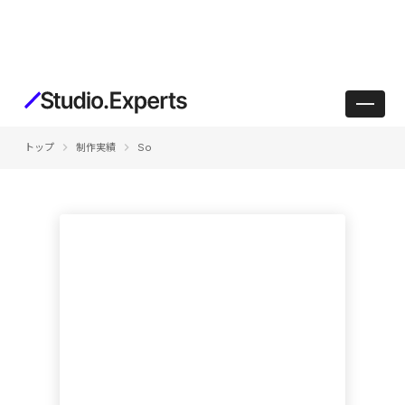
keyboard_arrow_right
keyboard_arrow_right
トップ
制作実績
So