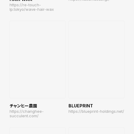
https://re-touch-
lp.tokyo/wave-hair-wax
チャンヒー農園
BLUEPRINT
https://changhee-
https://blueprint-holdings.net/
succulent.com/