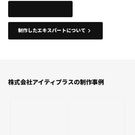
このサイトを開く
open_in_new
keyboard_arrow_right
制作したエキスパートについて
株式会社アイティプラスの制作事例