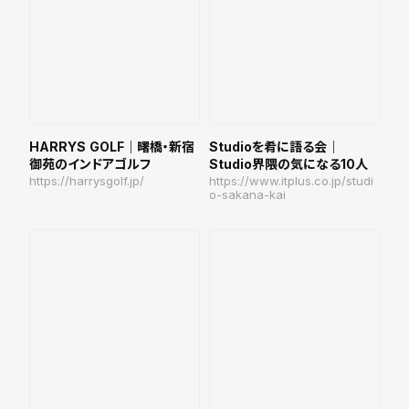
HARRYS GOLF｜曙橋・新宿
Studioを肴に語る会｜
御苑のインドアゴルフ
Studio界隈の気になる10人
https://harrysgolf.jp/
https://www.itplus.co.jp/studi
o-sakana-kai