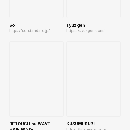
So
syuz’gen
https://so-standard.jp/
https://syuzgen.com/
RETOUCH nu WAVE -
KUSUMUSUBI
HAIR WAX-
https://kusumusubi.jp/