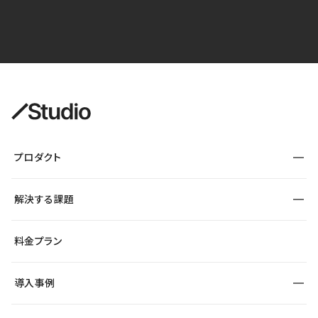
プロダクト
構築
解決する課題
デザインエディタ
CMS
サイト種別から探す
料金プラン
コーポレートサイト
フォーム
SEO
採用サイト
導入事例
運用
サービスサイト
サイト運用
事例インタビュー