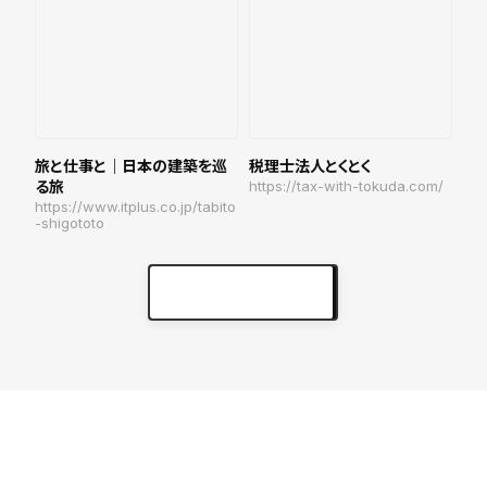
旅と仕事と｜日本の建築を巡
税理士法人とくとく
る旅
https://tax-with-tokuda.com/
https://www.itplus.co.jp/tabito
-shigototo
実績をもっと見る
keyboard_arrow_right