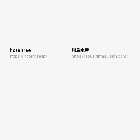
惣島水産
hoteltree
https://soushimasuisan.com/
https://hoteltree.jp/