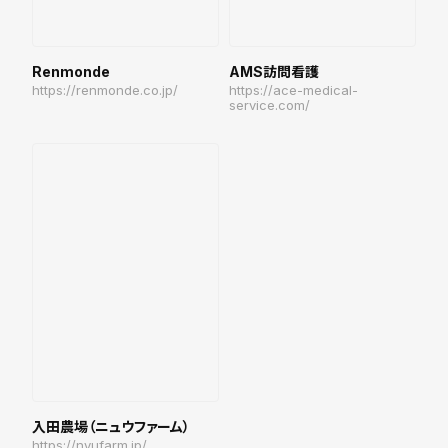
Renmonde
AMS訪問看護
https://renmonde.co.jp/
https://ace-medical-
service.com/
入田農場（ニュウファーム）
https://nyufarm.jp/