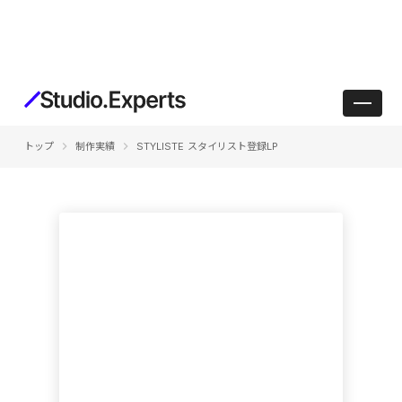
keyboard_arrow_right
keyboard_arrow_right
トップ
制作実績
STYLISTE スタイリスト登録LP