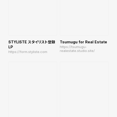
STYLISTE スタイリスト登録
Tsumugu for Real Estate
LP
https://tsumugu-
realestate.studio.site/
https://form.styliste.com