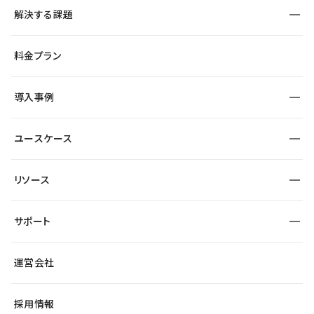
構築
解決する課題
デザインエディタ
CMS
サイト種別から探す
料金プラン
コーポレートサイト
フォーム
SEO
採用サイト
導入事例
運用
サービスサイト
サイト運用
事例インタビュー
業種から探す
ユースケース
セキュリティ
導入企業
宿泊・レジャー
制作会社
ワークスペース
サイト制作事例
エンタメ
リソース
より自在に
大企業・エンタープライズ
自治体
テンプレートを探す
Figma to Studio
スタートアップ
サポート
課題から探す
制作会社を探す
Lottie for Studio
飲食店
マーケターでのLP運用
総合窓口
サイト制作事例
アクセシビリティ
運営会社
小売・EC
よくある質問
サイト導線の変更
ブログ
ヘルプセンター
最新情報
採用情報
システムステータス