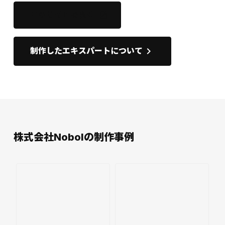
このサイトを開く
open_in_new
keyboard_arrow_right
制作したエキスパートについて
株式会社Nobolの制作事例