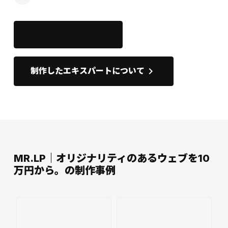
このサイトを開く
open_in_new
keyboard_arrow_right
制作したエキスパートについて
MR.LP｜オリジナリティのあるウェブを10
万円から。の制作事例