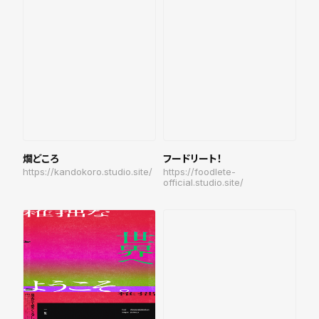
燗どころ
フードリート！
https://kandokoro.studio.site/
https://foodlete-
official.studio.site/