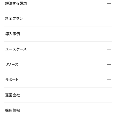
解決する課題
デザインエディタ
CMS
サイト種別から探す
料金プラン
コーポレートサイト
フォーム
SEO
採用サイト
導入事例
運用
サービスサイト
サイト運用
事例インタビュー
業種から探す
ユースケース
セキュリティ
導入企業
宿泊・レジャー
制作会社
ワークスペース
サイト制作事例
エンタメ
リソース
より自在に
大企業・エンタープライズ
自治体
テンプレートを探す
Figma to Studio
スタートアップ
サポート
課題から探す
制作会社を探す
Lottie for Studio
飲食店
マーケターでのLP運用
総合窓口
サイト制作事例
アクセシビリティ
運営会社
小売・EC
よくある質問
サイト導線の変更
ブログ
ヘルプセンター
最新情報
採用情報
システムステータス