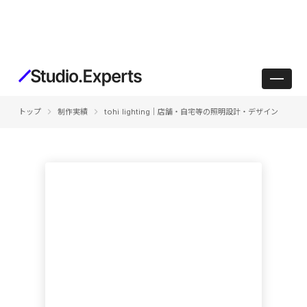
keyboard_arrow_right
keyboard_arrow_right
トップ
制作実績
tohi lighting｜店舗・自宅等の照明設計・デザイン