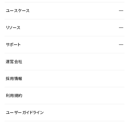
サービスサイト
サイト運用
事例インタビュー
業種から探す
ユースケース
セキュリティ
導入企業
宿泊・レジャー
制作会社
ワークスペース
サイト制作事例
エンタメ
リソース
より自在に
大企業・エンタープライズ
自治体
テンプレートを探す
Figma to Studio
スタートアップ
サポート
課題から探す
制作会社を探す
Lottie for Studio
飲食店
マーケターでのLP運用
総合窓口
サイト制作事例
アクセシビリティ
運営会社
小売・EC
よくある質問
サイト導線の変更
ブログ
ヘルプセンター
最新情報
採用情報
システムステータス
Studio Community
学習コンテンツ
利用規約
公式YouTube
全国ワークショップ
ユーザーガイドライン
セミナー