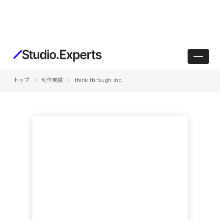
keyboard_arrow_right
keyboard_arrow_right
トップ
制作実績
think through inc.