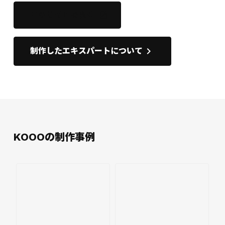
このサイトを開く
open_in_new
keyboard_arrow_right
制作したエキスパートについて
KOOOの制作事例