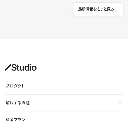
最新情報をもっと見る
プロダクト
構築
解決する課題
デザインエディタ
CMS
サイト種別から探す
料金プラン
コーポレートサイト
フォーム