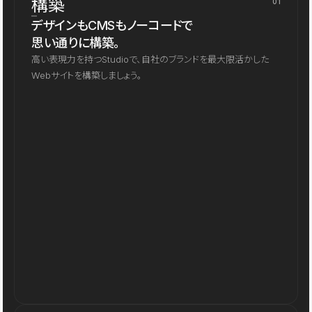
構築
01
デザインもCMSもノーコードで
思い通りに構築。
高い表現力を持つStudioで、自社のブランドを最大限活かした
Webサイトを構築しましょう。