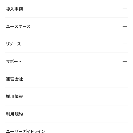
SEO
採用サイト
導入事例
運用
サービスサイト
サイト運用
事例インタビュー
業種から探す
ユースケース
セキュリティ
導入企業
宿泊・レジャー
大企業・エンタープライズ
ワークスペース
サイト制作事例
エンタメ
リソース
より自在に
制作会社
自治体
テンプレートを探す
Figma to Studio
広告代理店・コンサル
サポート
課題から探す
制作会社を探す
Lottie for Studio
スタートアップ
マーケターでのLP運用
総合窓口
サイト制作事例
アクセシビリティ
運営会社
飲食店
よくある質問
WordPressからの移行
ブログ
ヘルプセンター
小売・EC
サイト導線の変更
最新情報
採用情報
システムステータス
Studio Community
学習コンテンツ
利用規約
公式YouTube
全国ワークショップ
ユーザーガイドライン