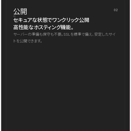
公開
02
セキュアな状態でワンクリック公開
高性能なホスティング機能。
サーバーの準備も保守も不要。SSLを標準で備え、安定したサイ
トを公開できます。