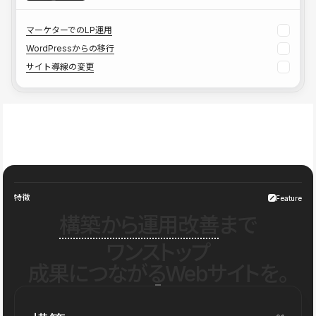
マーケターでのLP運用
WordPressからの移行
サイト導線の変更
特徴
Feature
構築から運用改善
まで
ワンストップ
成果につながるWebサイトを。