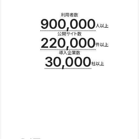
利用者数
900,000
人以上
公開サイト数
220,000
件以上
導入企業数
30,000
社以上