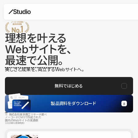
理想を叶える
Webサイトを、
最速で公開
。
美しさと成果を、両立するWebサイトへ。
無料ではじめる
製品資料をダウンロード
※ 株式会社東京商工リサーチ調べ
ノーコードCMSで作成された
国内のWebサイトの実績数
（2025年12月末時点）