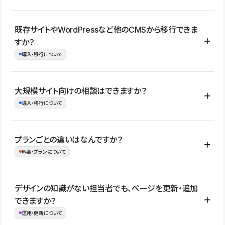
コーポレートサイト、サービスサイト、LP、採用サイト、ブロ
既存サイトやWordPressなど他のCMSから移行できま
グ・メディア、イベントサイト、店舗・商品紹介サイト、ポートフ
すか？
ォリオなど幅広く制作できます。
導入・移行について
制作事例はこちら
はい。既存サイトの構成やコンテンツ、URLを整理したうえで、
大規模サイト向けの相談はできますか？
Studio上に再構築する形で移行できます。 WordPressの場合は、
導入・移行について
XMLファイルを使って投稿記事や固定ページ、カテゴリー、タグな
どの一部データをStudio CMSへインポートできます。ただし、サ
はい。アクセス規模が大きいサイトや、複数部門での運用、権限管
プランごとの違いはなんですか？
イト全体のデザインや設定がそのまま移行されるわけではないた
理、セキュリティ確認、既存システムとの連携など、個別の要件が
料金・プランについて
め、移行後にページ構成やデザイン、CMS設計、URL・リダイレク
ある場合はご相談いただけます。サイトの規模や運用体制に応じ
ト設定などの確認が必要です。
て、適したプランや進め方をご案内します。要件が固まりきってい
公開ページ数、バージョン履歴の期間、CMS利用数の上限、権限
デザインの知識がない担当者でも、ページを更新・追加
ない段階でも、お問い合わせください。
管理の有無などがプランごとに異なります。詳しくは料金プランペ
できますか？
お問合せはこちら
ージをご覧ください。
運用・更新について
料金プランはこちら