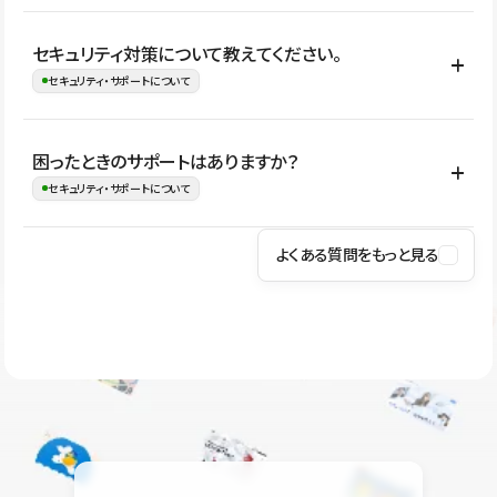
はい。CMSやコンポーネントを活用して更新範囲を設計しておく
セキュリティ対策について教えてください。
ことで、デザインを崩しにくい状態で運用できます。 さらにコン
セキュリティ・サポートについて
テンツ編集モードを使うと、編集できる範囲をテキスト・画像・ア
イコンなどに絞れるため、担当者ごとの見た目のばらつきを抑え
Studioでは、公開サイトやサービスを安全に利用できるよう、通信
困ったときのサポートはありますか？
ながらレイアウトに影響を与えずに更新作業を進めやすくなりま
の暗号化、データ保護、アクセス管理、脆弱性対策など、複数の観
セキュリティ・サポートについて
す。
点からセキュリティ対策を行っています。Studioで公開したサイト
はSSL/TLSによる通信暗号化に対応しており、悪質なスクリプトの
よくある質問をもっと見る
操作方法や機能については、ヘルプセンターでご確認いただけま
実行制限や、不正アクセス・攻撃への対策も実施しています。
す。編集、公開、CMS、フォーム、ドメイン設定など、目的に合
Studioのセキュリティ対策について
わせて記事を検索できます。有人サポート（チャット）は Mini プ
ラン以上のご契約プロジェクトでご利用いただけます。そのほか、
ユーザー同士で質問・相談できるコミュニティもご利用ください。
ヘルプセンターはこちら