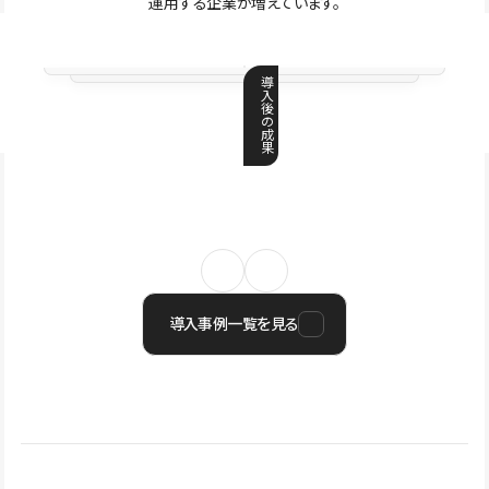
運用する企業が増えています。
導
入
後
の
成
果
導入事例一覧を見る