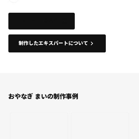
このサイトを開く
open_in_new
keyboard_arrow_right
制作したエキスパートについて
おやなぎ まいの制作事例