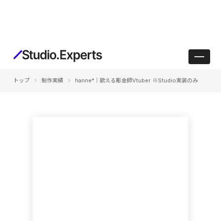
keyboard_arrow_right
keyboard_arrow_right
トップ
制作実績
hanne*｜歌える彫金師Vtuber ※Studio実装のみ