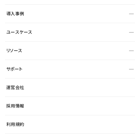
SEO
採用サイト
導入事例
運用
サービスサイト
サイト運用
事例インタビュー
業種から探す
ユースケース
セキュリティ
導入企業
宿泊・レジャー
制作会社
ワークスペース
サイト制作事例
エンタメ
リソース
より自在に
大企業・エンタープライズ
自治体
テンプレートを探す
Figma to Studio
スタートアップ
サポート
課題から探す
制作会社を探す
Lottie for Studio
飲食店
マーケターでのLP運用
総合窓口
サイト制作事例
アクセシビリティ
運営会社
小売・EC
よくある質問
サイト導線の変更
ブログ
ヘルプセンター
最新情報
採用情報
システムステータス
Studio Community
学習コンテンツ
利用規約
公式YouTube