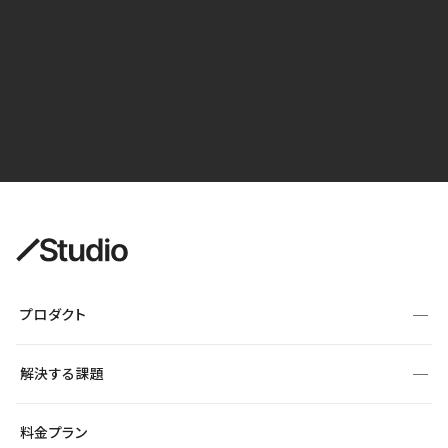
プロダクト
構築
解決する課題
デザインエディタ
CMS
サイト種別から探す
料金プラン
コーポレートサイト
フォーム