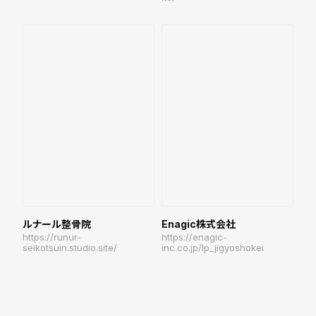
ルナール整骨院
Enagic株式会社
https://runur-
https://enagic-
seikotsuin.studio.site/
inc.co.jp/lp_jigyoshokei