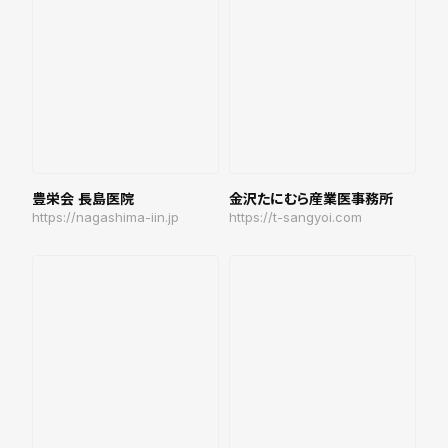
豊栄会 長島医院
金沢たにむら産業医事務所
https://nagashima-iin.jp
https://t-sangyoi.com