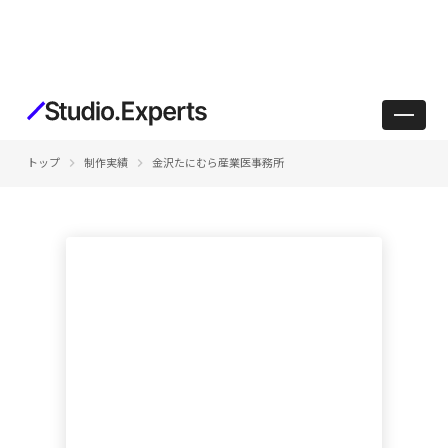
keyboard_arrow_right
keyboard_arrow_right
トップ
制作実績
金沢たにむら産業医事務所