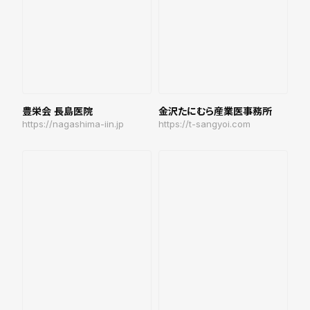
豊栄会 長島医院
金沢たにむら産業医事務所
https://nagashima-iin.jp
https://t-sangyoi.com