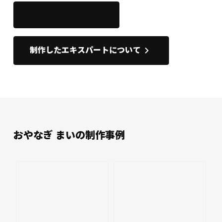
このサイトを開く
open_in_new
keyboard_arrow_right
制作したエキスパートについて
おやなぎ まいの制作事例