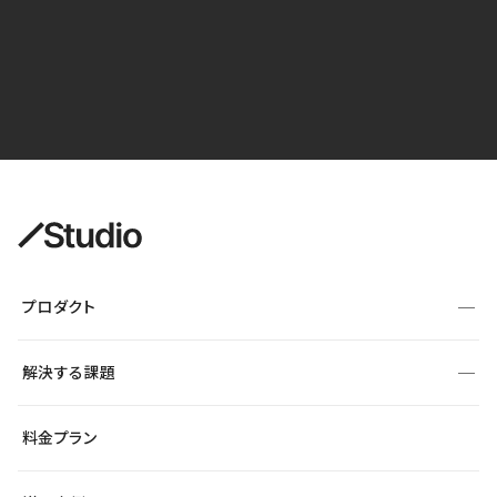
プロダクト
構築
解決する課題
デザインエディタ
CMS
サイト種別から探す
料金プラン
コーポレートサイト
フォーム
SEO
採用サイト