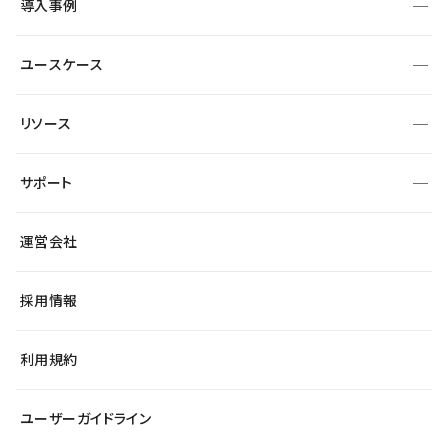
導入事例
運用
サービスサイト
サイト運用
事例インタビュー
業種から探す
ユースケース
セキュリティ
導入企業
宿泊・レジャー
制作会社
ワークスペース
サイト制作事例
エンタメ
リソース
より自在に
大企業・エンタープライズ
自治体
テンプレートを探す
Figma to Studio
スタートアップ
サポート
課題から探す
制作会社を探す
Lottie for Studio
飲食店
マーケターでのLP運用
総合窓口
サイト制作事例
アクセシビリティ
運営会社
小売・EC
よくある質問
サイト導線の変更
ブログ
ヘルプセンター
最新情報
採用情報
システムステータス
Studio Community
学習コンテンツ
利用規約
公式YouTube
全国ワークショップ
ユーザーガイドライン