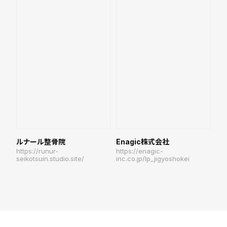
ルナール整骨院
Enagic株式会社
https://runur-
https://enagic-
seikotsuin.studio.site/
inc.co.jp/lp_jigyoshokei