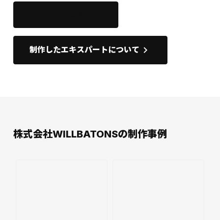
このサイトを開く
open_in_new
keyboard_arrow_right
制作したエキスパートについて
株式会社WILLBATONSの制作事例