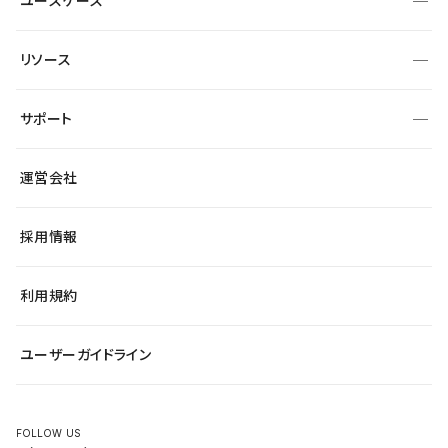
ユースケース
セキュリティ
導入企業
宿泊・レジャー
制作会社
ワークスペース
サイト制作事例
エンタメ
リソース
より自在に
大企業・エンタープライズ
自治体
テンプレートを探す
Figma to Studio
スタートアップ
サポート
課題から探す
制作会社を探す
Lottie for Studio
飲食店
マーケターでのLP運用
総合窓口
サイト制作事例
アクセシビリティ
運営会社
小売・EC
よくある質問
サイト導線の変更
ブログ
ヘルプセンター
最新情報
採用情報
システムステータス
Studio Community
学習コンテンツ
利用規約
公式YouTube
全国ワークショップ
ユーザーガイドライン
セミナー
FOLLOW US