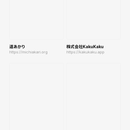
道あかり
株式会社KakuKaku
https://michiakari.org
https://kakukaku.app