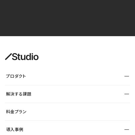
プロダクト
構築
解決する課題
デザインエディタ
CMS
サイト種別から探す
料金プラン
コーポレートサイト
フォーム
SEO
採用サイト
導入事例
運用