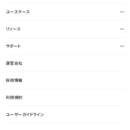
サービスサイト
サイト運用
事例インタビュー
業種から探す
ユースケース
セキュリティ
導入企業
宿泊・レジャー
制作会社
ワークスペース
サイト制作事例
エンタメ
リソース
より自在に
大企業・エンタープライズ
自治体
テンプレートを探す
Figma to Studio
スタートアップ
サポート
課題から探す
制作会社を探す
Lottie for Studio
飲食店
マーケターでのLP運用
総合窓口
サイト制作事例
アクセシビリティ
運営会社
小売・EC
よくある質問
サイト導線の変更
ブログ
ヘルプセンター
最新情報
採用情報
システムステータス
Studio Community
学習コンテンツ
利用規約
公式YouTube
全国ワークショップ
ユーザーガイドライン
セミナー