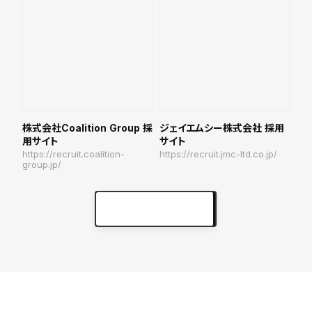
株式会社Coalition Group 採
ジェイエムシー株式会社 採用
用サイト
サイト
https://recruit.coalition-
https://recruit.jmc-ltd.co.jp/
group.jp/
実績をもっと見る
keyboard_arrow_right