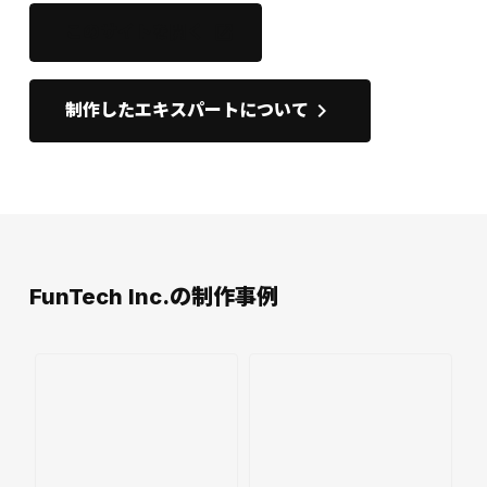
このサイトを開く
open_in_new
keyboard_arrow_right
制作したエキスパートについて
FunTech Inc.の制作事例