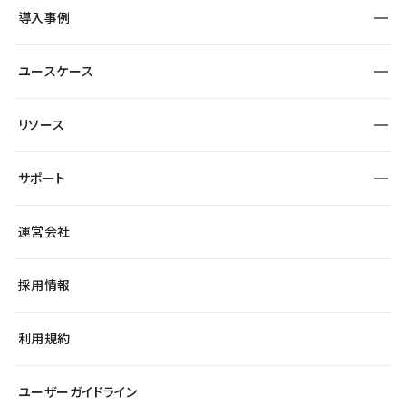
SEO
採用サイト
導入事例
運用
サービスサイト
サイト運用
事例インタビュー
業種から探す
ユースケース
セキュリティ
導入企業
宿泊・レジャー
制作会社
ワークスペース
サイト制作事例
エンタメ
リソース
より自在に
大企業・エンタープライズ
自治体
テンプレートを探す
Figma to Studio
スタートアップ
サポート
課題から探す
制作会社を探す
Lottie for Studio
飲食店
マーケターでのLP運用
総合窓口
サイト制作事例
アクセシビリティ
運営会社
小売・EC
よくある質問
サイト導線の変更
ブログ
ヘルプセンター
最新情報
採用情報
システムステータス
Studio Community
学習コンテンツ
利用規約
公式YouTube
全国ワークショップ
ユーザーガイドライン