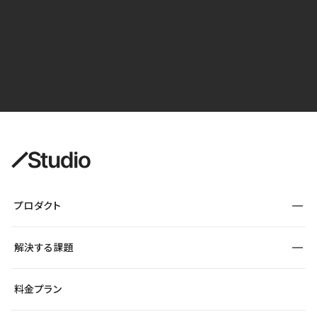
プロダクト
構築
解決する課題
デザインエディタ
CMS
サイト種別から探す
料金プラン
コーポレートサイト
フォーム