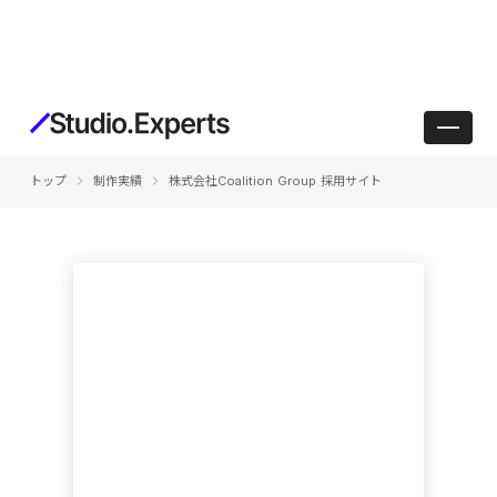
keyboard_arrow_right
keyboard_arrow_right
トップ
制作実績
株式会社Coalition Group 採用サイト