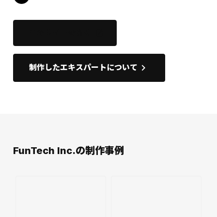
このサイトを開く
open_in_new
keyboard_arrow_right
制作したエキスパートについて
FunTech Inc.の制作事例