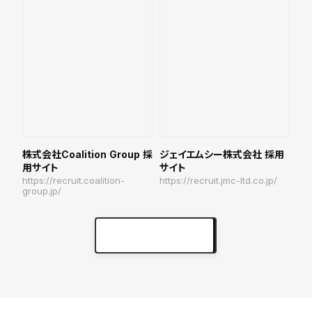
株式会社Coalition Group 採
ジェイエムシー株式会社 採用
用サイト
サイト
https://recruit.coalition-
https://recruit.jmc-ltd.co.jp/
group.jp/
実績をもっと見る
keyboard_arrow_right