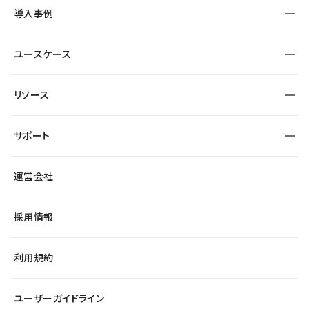
SEO
採用サイト
導入事例
運用
サービスサイト
サイト運用
事例インタビュー
業種から探す
ユースケース
セキュリティ
導入企業
宿泊・レジャー
制作会社
ワークスペース
サイト制作事例
エンタメ
リソース
より自在に
大企業・エンタープライズ
自治体
テンプレートを探す
Figma to Studio
スタートアップ
サポート
課題から探す
制作会社を探す
Lottie for Studio
飲食店
マーケターでのLP運用
総合窓口
サイト制作事例
アクセシビリティ
運営会社
小売・EC
よくある質問
サイト導線の変更
ブログ
ヘルプセンター
最新情報
採用情報
システムステータス
Studio Community
学習コンテンツ
利用規約
公式YouTube
全国ワークショップ
ユーザーガイドライン