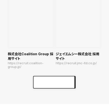
株式会社Coalition Group 採
ジェイエムシー株式会社 採用
用サイト
サイト
https://recruit.coalition-
https://recruit.jmc-ltd.co.jp/
group.jp/
実績をもっと見る
keyboard_arrow_right