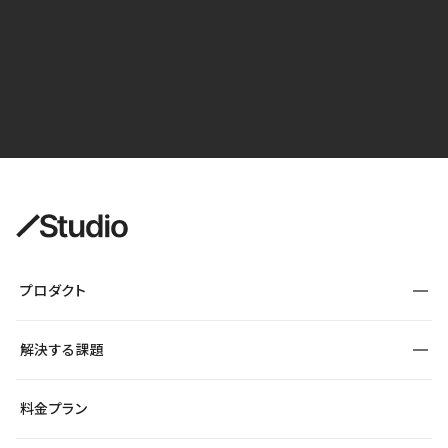
プロダクト
構築
解決する課題
デザインエディタ
CMS
サイト種別から探す
料金プラン
コーポレートサイト
フォーム