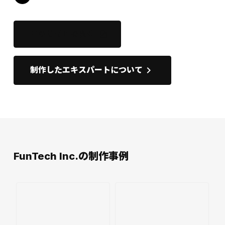
このサイトを開く
open_in_new
keyboard_arrow_right
制作したエキスパートについて
FunTech Inc.の制作事例