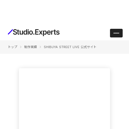
keyboard_arrow_right
keyboard_arrow_right
トップ
制作実績
SHIBUYA STREET LIVE 公式サイト