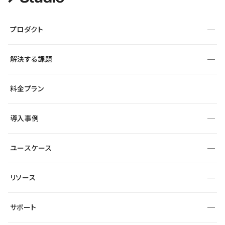
プロダクト
構築
解決する課題
デザインエディタ
CMS
サイト種別から探す
料金プラン
コーポレートサイト
フォーム
SEO
採用サイト
導入事例
運用
サービスサイト
サイト運用
事例インタビュー
業種から探す
ユースケース
セキュリティ
導入企業
宿泊・レジャー
制作会社
ワークスペース
サイト制作事例
エンタメ
リソース
より自在に
大企業・エンタープライズ
自治体
テンプレートを探す
Figma to Studio
スタートアップ
サポート
課題から探す
制作会社を探す
Lottie for Studio
飲食店